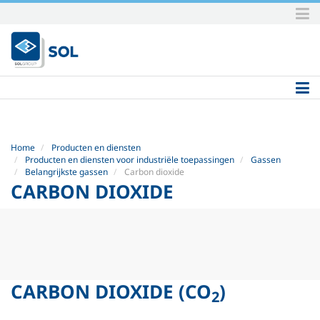
Skip
to
content.
|
Skip
to
navigation
Home
Producten en diensten
Producten en diensten voor industriële toepassingen
Gassen
Belangrijkste gassen
Carbon dioxide
CARBON DIOXIDE
CARBON DIOXIDE
(CO
)
2