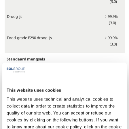
(3.0)
Droog ijs
≥ 99.9%
(3.0)
Food-grade E290 droog ijs
≥ 99.9%
(3.0)
Standaard mengsels
Carbon dioxide – argon – helium gasmengsels
Van ppb
tot
Carbon dioxide – stikstof gasmengsels
This website uses cookies
99.9%
This website uses technical and analytical cookies to
Carbon dioxide – helium gasmengsels
collect data in order to create statistics to improve the
quality of our site web. You can accept or refuse our
Standaard meercomponenten mengsels
cookies by clicking on the following buttons. If you want
to know more about our cookie policy, click on the cookie