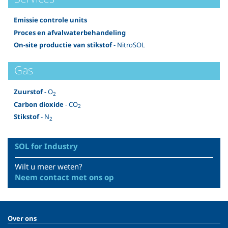
Emissie controle units
Proces en afvalwaterbehandeling
On-site productie van stikstof
- NitroSOL
Gas
Zuurstof
- O
2
Carbon dioxide
- CO
2
Stikstof
- N
2
SOL for Industry
Wilt u meer weten?
Neem contact met ons op
Over ons