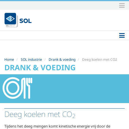
Skip
to
content.
|
Skip
to
navigation
Home
SOL industrie
Drank & voeding
Deeg koelen met CO2
DRANK & VOEDING
Deeg koelen met CO
2
Tijdens het deeg mengen komt kinetische energie vrij door de