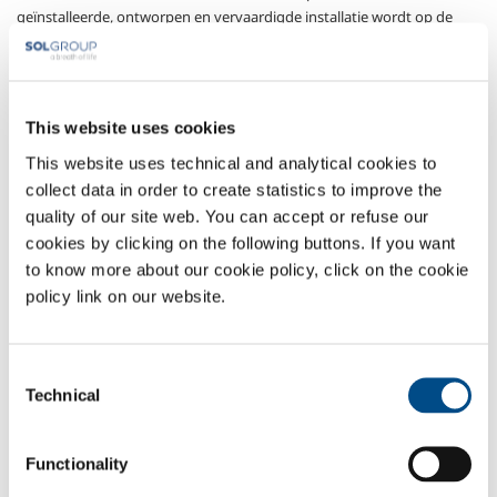
geïnstalleerde, ontworpen en vervaardigde installatie wordt op de
messen of mixer geïnstalleerd
.
SOL biedt een temperatuur
regelsysteem en een geautomatiseerde injectie van vloeibare CO2.
De SOL koel technologie wordt toegepast in de
This website uses cookies
voedingsmiddelenindustrie en in het bijzonder in de vleesverwerking
en productie van pasta en bakkerijproducten, waar in de
This website uses technical and analytical cookies to
productiecyclus verschillende ingrediënten worden samengevoegd,
collect data in order to create statistics to improve the
een proces wat moet voldoen aan strenge die voortvloeien uit HACCP
quality of our site web. You can accept or refuse our
regelgeving inzake voedselveiligheid.
cookies by clicking on the following buttons. If you want
to know more about our cookie policy, click on the cookie
policy link on our website.
Consent
Technical
Selection
Functionality