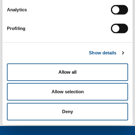
Analytics
Gassen
Profiling
Carbon dioxide
- CO
2
Sectors of Application
Show details
Brood- en banketindustrie
Vlees en gevogelte
Allow all
Kant-en-klaar maaltijden
Allow selection
SOL for Industry
Wilt u meer weten?
Neem contact met ons op
Deny