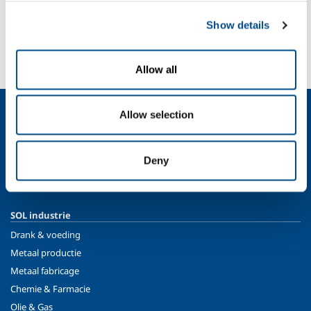
SOL for Healthcare
Show details
Wilt u iets melden? Wilt u meer weten?
Neem contact met ons op
Allow all
Over ons
Allow selection
Bedrijfsprofiel
Ethiek en waarden
Deny
Duurzaamheid
Veiligheid, milieu en kwaliteit
SOL industrie
Drank & voeding
Metaal productie
Metaal fabricage
Chemie & Farmacie
Olie & Gas