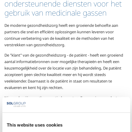
ondersteunende diensten voor het
gebruik van medicinale gassen
De moderne gezondheidszorg heeft een groeiende behoefte aan
partners die snel en efficiënt oplossingen kunnen leveren voor
continue verbetering van de kwaliteit en de methoden van het
verstrekken van gezondheidszorg.
De "klant" van de gezondheidszorg - de patiënt - heeft een groeiend
aantal informatiebronnen over mogelijke therapieën en heeft een
keuzemogelijkheid over de locatie van zijn behandeling
.
De patiënt
accepteert geen slechte kwaliteit meer en hij wordt steeds
veeleisender. Daarnaast is de patiënt in staat om resultaten te
evalueren en kent hij zijn rechten.
Nieuwe hygiëne en therapeutische protocollen vereisen producten,
diensten en apparaten die gelijke tred houden met
wetenschappelijk en technologisch onderzoek naar maximale
prestaties om zo de beste resultaten van de behandeling te
waarborgen.
This website uses cookies