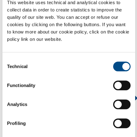
Het gezondheidssysteem moet zich dus concentreren op haar core
This website uses technical and analytical cookies to
business, het leveren van een zeer ingewikkeld product - gezondheid -
collect data in order to create statistics to improve the
aan een specifieke klant - de patiënt – en ze moet haar "non-core”
quality of our site web. You can accept or refuse our
activiteiten toevertrouwen aan gespecialiseerde partners die in staat
cookies by clicking on the following buttons. If you want
zijn om extreem hoge kwaliteit te bieden dankzij hun specifieke
to know more about our cookie policy, click on the cookie
deskundigheid en die altijd aandacht te besteden aan het
policy link on our website.
optimaliseren van de kosten.
Dit alles is realiteit bij de SOL Group, die dankzij haar jarenlange
ervaring in de gezondheidssector en voortdurend contact met alle
Consent
Technical
professionele organen in de in de publieke en private
Selection
gezondheidssector, zijn professionalisme kan aanbieden in de
volgende sectoren:
Functionality
OVERZICHT
Analytics
SERVICES
MEDISCHE DISTRIBUTIESYSTEMEN
Profiling
GASSEN