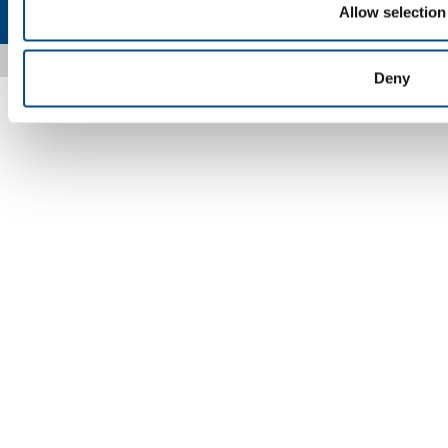
Toegankelijkheid
Allow selection
Copyright © 2026 - SOL Nederland B.V. NL007127443B01
Deny