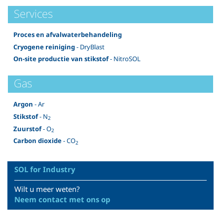
Services
Proces en afvalwaterbehandeling
Cryogene reiniging
- DryBlast
On-site productie van stikstof
- NitroSOL
Gas
Argon
- Ar
Stikstof
- N
2
Zuurstof
- O
2
Carbon dioxide
- CO
2
SOL for Industry
Wilt u meer weten?
Neem contact met ons op