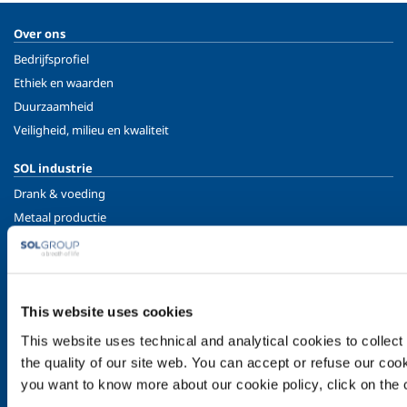
Over ons
Bedrijfsprofiel
Ethiek en waarden
Duurzaamheid
Veiligheid, milieu en kwaliteit
SOL industrie
Drank & voeding
Metaal productie
Metaal fabricage
Chemie & Farmacie
Olie & Gas
Energie & Milieu
This website uses cookies
Speciale Gassen
This website uses technical and analytical cookies to collect 
the quality of our site web. You can accept or refuse our cooki
SOL medisch
you want to know more about our cookie policy, click on the c
Overzicht