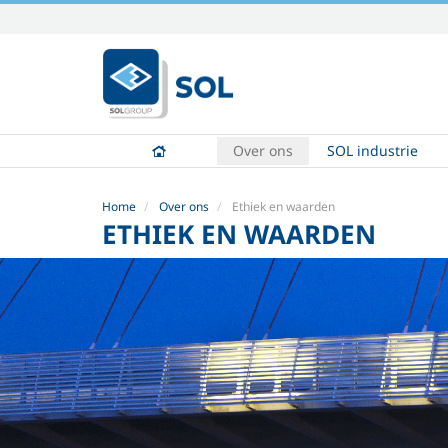
Skip
to
content.
|
Skip
to
Over ons
SOL industrie
navigation
Home
Over ons
Ethiek en waarden
ETHIEK EN WAARDEN