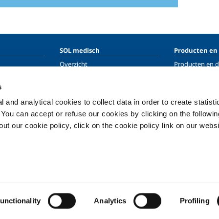
SOL medisch
Producten en
Overzicht
Producten en d
industriële toe
Services
Producten en d
s
Medische distributiesystemen
medische toep
 and analytical cookies to collect data in order to create statist
e
Gassen
. You can accept or refuse our cookies by clicking on the following
t our cookie policy, click on the cookie policy link on our websi
Privacy
Cookies
unctionality
Analytics
Profiling
Copyright © 2026 - SOL Nederland B.V. NL007127443B01