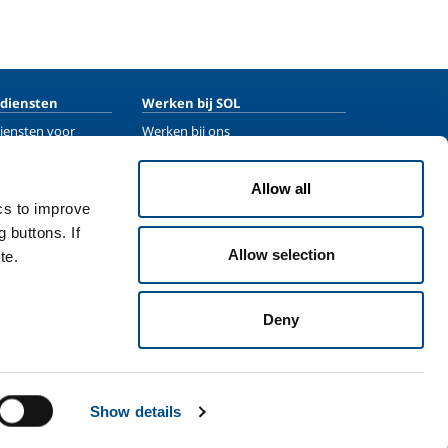
 diensten
Werken bij SOL
iensten voor
Werken bij ons
passingen
Training
iensten voor
Stuur je CV
Allow all
assingen
ics to improve
Vacatures
 buttons. If
Allow selection
te.
Deny
Voorwaarden
Disclaimer
Sitemap
Toegankelijkheid
Show details