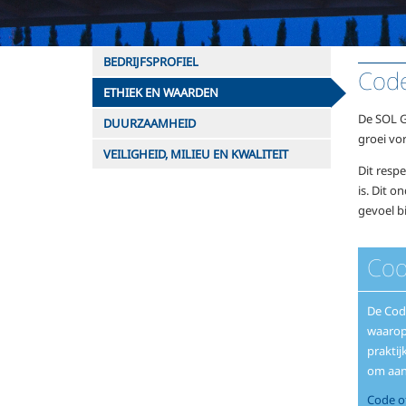
BEDRIJFSPROFIEL
Code
ETHIEK EN WAARDEN
De SOL G
DUURZAAMHEID
groei vo
VEILIGHEID, MILIEU EN KWALITEIT
Dit respe
is. Dit 
gevoel b
Cod
De Cod
waarop 
prakti
om aan
Code of