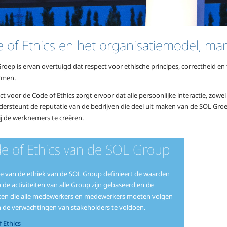
 of Ethics en het organisatiemodel, m
roep is ervan overtuigd dat respect voor ethische principes, correctheid 
rmen.
ct voor de Code of Ethics zorgt ervoor dat alle persoonlijke interactie, zowe
ondersteunt de reputatie van de bedrijven die deel uit maken van de SOL Gro
ij de werknemers te creëren.
e of Ethics van de SOL Group
e van de ethiek van de SOL Group definieert de waarden
de activiteiten van alle Group zijn gebaseerd en de
jken die alle medewerkers en medewerkers moeten volgen
 de verwachtingen van stakeholders te voldoen.
 Ethics