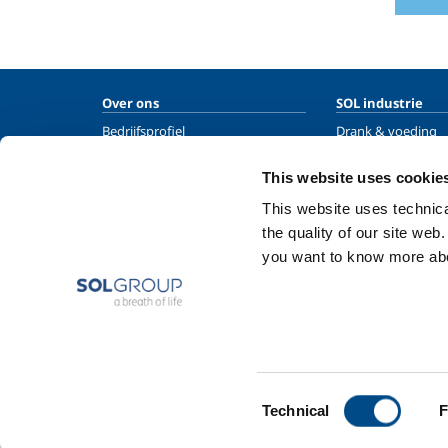
Over ons
SOL industrie
Bedrijfsprofiel
Drank & voeding
Ethiek en waarden
Metaal productie
This website uses cookie
Duurzaamheid
Metaal fabricage
This website uses technical
Veiligheid, milieu en kwaliteit
Chemie & Farmaci
the quality of our site web
Olie & Gas
you want to know more abou
Energie & Milieu
Speciale Gassen
Consent
Technical
F
Selection