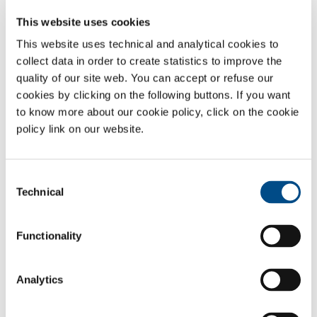
het verbruik van elektriciteit. Bovendien wordt, door het lage
This website uses cookies
vochtgehalte in de zuurstof, de gebruikszekerheid van de
This website uses technical and analytical cookies to
ozongenerator verbeterd.
collect data in order to create statistics to improve the
Met de Ecojet® technologie is het mogelijk, bijvoorbeeld bij de
quality of our site web. You can accept or refuse our
behandeling van afvalwater, de zuurstof die vrijkomt nadat de ozon
cookies by clicking on the following buttons. If you want
verbruikt is te hergebruiken in het biologische proces. Hierdoor wordt
to know more about our cookie policy, click on the cookie
de effectiviteit van de behandeling verder verhoogd.
policy link on our website.
Gassen
Zuurstof
- O
Consent
2
Technical
Selection
Sectors of Application
Melk en derivaten
Functionality
Dranken
Brood- en banketindustrie
Analytics
Kant-en-klaar maaltijden
Groenten en fruit