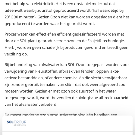
met behulp van elektriciteit. Het is een onstabiel molecuul dat
uiteenvalt waarbij zuurstof geproduceerd wordt (halfwaardetijd bij
20°C 30 minuten). Gezien Ozon niet kan worden opgeslagen dient het
geproduceerd te worden waar het gebruikt wordt.
Proces water kan effectief en efficiënt gedesinfecteerd worden met
door de SOL plant geproduceerde ozon en de Ecojet® technologie.
Hierbij worden geen schadelijk bijproducten gevormd en treedt geen
verzilting op.
Bij behandeling van afvalwater kan SOL Ozon toegepast worden voor
verwijdering van kleurstoffen, afbraak van fenolen, oppervlakte-
actieve bestanddelen, of andere chemicaliën die slecht verwijderbaar
zijn zonder gebruik te maken van slib – dat ook weer afgevoerd zou
moeten worden. Gezien er met ozon ook zuurstof in het water
toegevoegd wordt, wordt bovendien de biologische afbreekbaarheid
van het afvalwater verbeterd.
De meest moderne ozon productietechnologieën bereiken een
conversie van tot 16% van het uitgangsmateriaal zuurstof en een
gebruiks-effectiviteit tot vrijwel 100%. Het gebruik van zuurstof als
grondstof in plaats van lucht verlaagt zowel de investeringskosten als