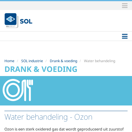
Skip
to
content.
|
Skip
to
navigation
Home
SOL industrie
Drank & voeding
Water behandeling
DRANK & VOEDING
Water behandeling
- Ozon
Ozon is een sterk oxidered gas dat wordt geproduceerd uit zuurstof