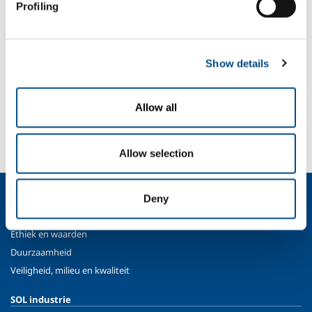
Koffie, wijn en olie
Profiling
Ijs
Vis verwerking
Vlees en gevogelte
Show details
SOL for Industry
Allow all
Wilt u meer weten?
Neem contact met ons op
Allow selection
Over ons
Deny
Bedrijfsprofiel
Ethiek en waarden
Duurzaamheid
Veiligheid, milieu en kwaliteit
SOL industrie