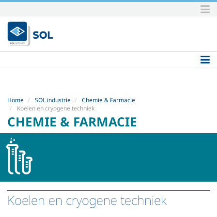
Skip
to
content.
|
Skip
to
navigation
Home
SOL industrie
Chemie & Farmacie
Koelen en cryogene techniek
CHEMIE & FARMACIE
Koelen en cryogene techniek