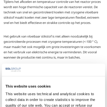
Tijdens het afkoelen en temperatuur controle van het reactor proces
wordt een hoge thermische capaciteit van de reactoren vereist. De
techniek van snel en gecontroleerd koelen met cryogene vloeibare
stikstof maakt koelen met zeer lage temperaturen flexibel, extreem
snel en het biedt effectieve en strakke controle op het proces.
Het gebruik van vloeibaar stikstof is niet alleen noodzakelijk bij
gecontroleerde processen met cryogene temperaturen (<-100 ° C),
maar maakt het ook mogelijk om grote investeringen te voorkomen
en het verbruik van elektrische energie te verminderen. Dit vooral
wanneer de productie niet continu is, maar in batches.
Met onze ervaring in de sector, biedt SOL alle voorkomende
installaties en technici voor het gebruik van vloeibare stikstof met
maximale effectiviteit en veiligheid. Dankzij voortdurend onderzoek
naar effectieve en efficiënte technologieën en samenwerking met
This website uses cookies
hoog gekwalificeerde operators, kan SOL haar klanten ondersteunen
met oplossingen op maat en leveren ze de meest geavanceerde
This website uses technical and analytical cookies to
regeltoepassingen op de markt.
collect data in order to create statistics to improve the
quality of our site web. You can accept or refuse our
Gassen