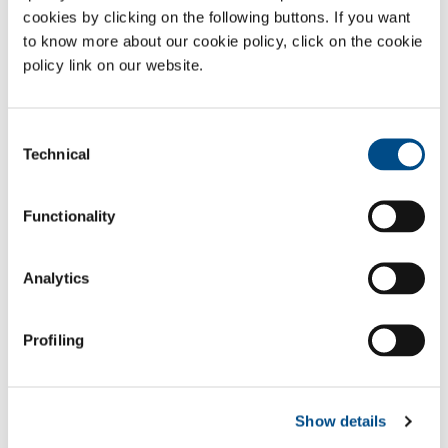
cookies by clicking on the following buttons. If you want
to know more about our cookie policy, click on the cookie
Stikstof
- N
2
policy link on our website.
Sectors of Application
Polymeren
Consent
Rubber en plastiek
Technical
Selection
Farmaceutische specialiteiten
Cosmetica en kruidenkunde
Functionality
Basische en/of organische chemie + synthetische
tussenproducten
Bulk Pharmaceutica
Analytics
Fijnchemie (raffindaderijen)
Profiling
SOL for Industry
Wilt u meer weten?
Neem contact met ons op
Show details