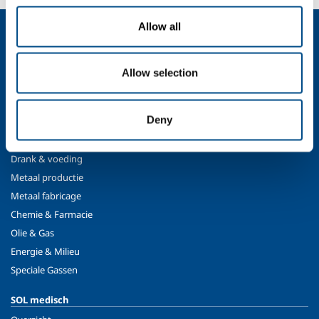
Allow all
Over ons
Bedrijfsprofiel
Ethiek en waarden
Allow selection
Duurzaamheid
Veiligheid, milieu en kwaliteit
Deny
SOL industrie
Drank & voeding
Metaal productie
Metaal fabricage
Chemie & Farmacie
Olie & Gas
Energie & Milieu
Speciale Gassen
SOL medisch