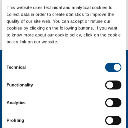
Veiligheidsbladen
This website uses technical and analytical cookies to
collect data in order to create statistics to improve the
SOL for Industry
quality of our site web. You can accept or refuse our
cookies by clicking on the following buttons. If you want
Wilt u meer weten?
to know more about our cookie policy, click on the cookie
Neem contact met ons op
policy link on our website.
Over ons
Consent
Technical
Bedrijfsprofiel
Selection
Ethiek en waarden
Duurzaamheid
Functionality
Veiligheid, milieu en kwaliteit
SOL industrie
Analytics
Drank & voeding
Metaal productie
Profiling
Metaal fabricage