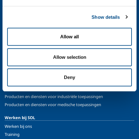
Chemie & Farmacie
Olie & Gas
Show details
Energie & Milieu
Speciale Gassen
Allow all
SOL medisch
Overzicht
Allow selection
Services
Medische distributiesystemen
Gassen
Deny
Producten en diensten
Producten en diensten voor industriële toepassingen
Producten en diensten voor medische toepassingen
Werken bij SOL
Werken bij ons
Training