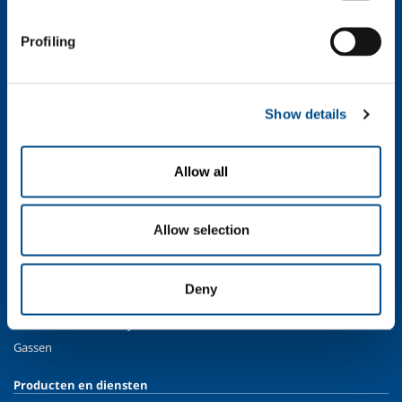
Veiligheid, milieu en kwaliteit
Profiling
SOL industrie
Drank & voeding
Metaal productie
Show details
Metaal fabricage
Chemie & Farmacie
Olie & Gas
Allow all
Energie & Milieu
Speciale Gassen
Allow selection
SOL medisch
Overzicht
Deny
Services
Medische distributiesystemen
Gassen
Producten en diensten