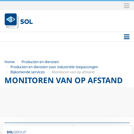
Skip
to
content.
|
Skip
to
navigation
Home
Producten en diensten
Producten en diensten voor industriële toepassingen
Bijkomende services
Monitoren van op afstand
MONITOREN VAN OP AFSTAND
Monitoren van op afstand