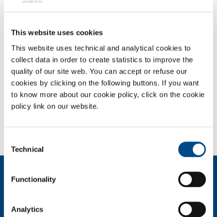
Betrouwbaarheid in aanlevering is belangrijk voor onze klanten,
daarom voorziet SOL een zo groot mogelijke continuïteit met een
This website uses cookies
afstandssysteem voor het monitoren en registreren van de actuele
stand van de voorziene installaties. In volledige autonomie en van
This website uses technical and analytical cookies to
eender waar kan de klant inloggen en zijn voornaamste parameters
collect data in order to create statistics to improve the
bekijken. Een alarmsysteem brengt de “ SOL supply”- centers op de
quality of our site web. You can accept or refuse our
hoogte om tijdig product toe te leveren.
cookies by clicking on the following buttons. If you want
to know more about our cookie policy, click on the cookie
SOL for Industry
policy link on our website.
Wilt u meer weten?
Neem contact met ons op
Consent
Technical
Selection
Over ons
Functionality
Bedrijfsprofiel
Ethiek en waarden
Analytics
Duurzaamheid