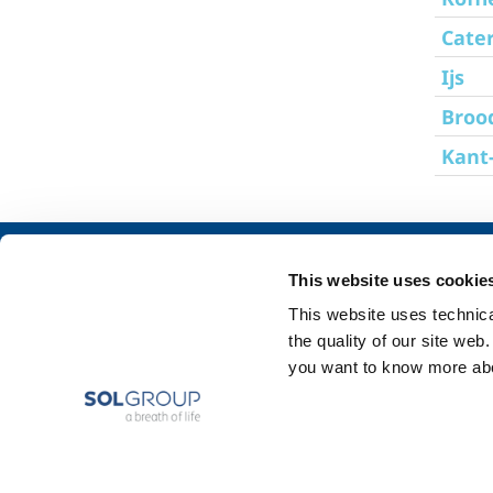
Cate
Ijs
Brood
Kant-
Over ons
SOL industrie
This website uses cookie
Bedrijfsprofiel
Drank & voeding
This website uses technical
Ethiek en waarden
Metaal productie
the quality of our site web
Duurzaamheid
Metaal fabricage
you want to know more abou
Veiligheid, milieu en kwaliteit
Chemie & Farmaci
Olie & Gas
Energie & Milieu
Speciale Gassen