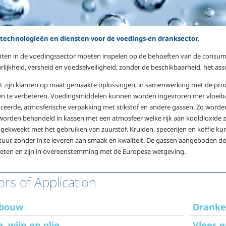
 technologieën en diensten voor de voedings-en dranksector.
nten
in de voedingssector moeten inspelen op de behoeften
van de consume
rlijkheid, versheid en voedselveiligheid, zonder de beschikbaarheid, het as
t zijn klanten op maat gemaakte oplossingen, in samenwerking met de prod
n te verbeteren.
Voedingsmiddelen kunnen worden ingevroren met vloeibare
ceerde, atmosferische verpakking met stikstof en andere gassen. Zo word
worden behandeld in kassen met een atmosfeer welke rijk aan kooldioxide zi
f gekweekt met het gebruiken van zuurstof. Kruiden, specerijen en koffie ku
uur, zonder in te leveren aan smaak en kwaliteit. De gassen aangeboden door
eten en zijn in overeenstemming met de Europese wetgeving.
ors of Application
bouw
Drank
e, wijn en olie
Vlees 