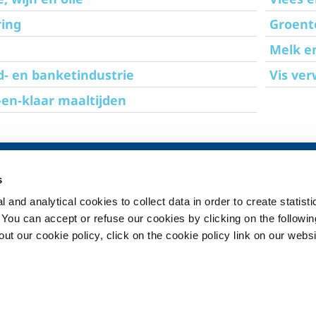
ring
Groente
Melk e
- en banketindustrie
Vis ve
en-klaar maaltijden
SOL medisch
Producten en
s
Overzicht
Producten en d
industriële toe
 and analytical cookies to collect data in order to create statist
Services
Producten en d
. You can accept or refuse our cookies by clicking on the following
Medische distributiesystemen
medische toep
t our cookie policy, click on the cookie policy link on our websi
e
Gassen