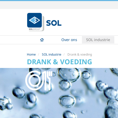
Skip
to
content.
|
Skip
to
Over ons
SOL industrie
navigation
Home
SOL industrie
Drank & voeding
DRANK & VOEDING