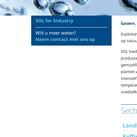
SOL for Industry
Gassen,
Wilt u meer weten?
Exploita
Neem contact met ons op
op natuu
SOL bied
producte
gemodifi
planten 
intensie
temperat
voedselk
Sect
Land
Koffi