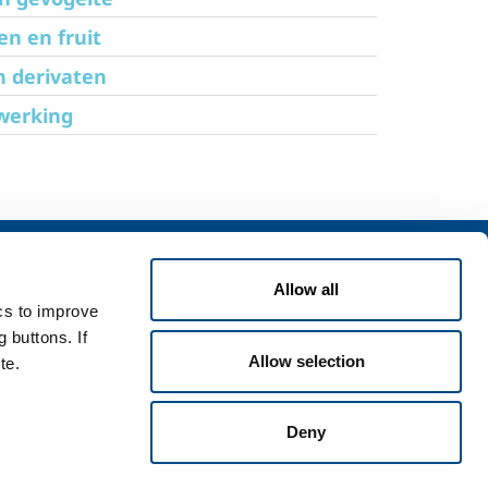
n en fruit
n derivaten
rwerking
 diensten
Werken bij SOL
iensten voor
Werken bij ons
Allow all
passingen
ics to improve
Training
iensten voor
 buttons. If
Stuur je CV
assingen
Allow selection
te.
Vacatures
Deny